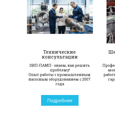
Технические 
Ше
консультации
ЗИП-ПАМП - знаем, как решить 
Профе
проблему!

мон
Опыт работы с промышленным 
работ
насосным оборудованием с 2007 
гар
года
Подробнее