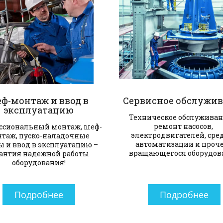
ф-монтаж и ввод в 
Сервисное обслужи
эксплуатацию
Техническое обслуживани
ремонт насосов, 
ссиональный монтаж, шеф-
электродвигателей, сред
таж, пуско-наладочные 
автоматизации и проче
ы и ввод в эксплуатацию – 
вращающегося оборудов
антия надежной работы 
оборудования!
Подробнее
Подробнее