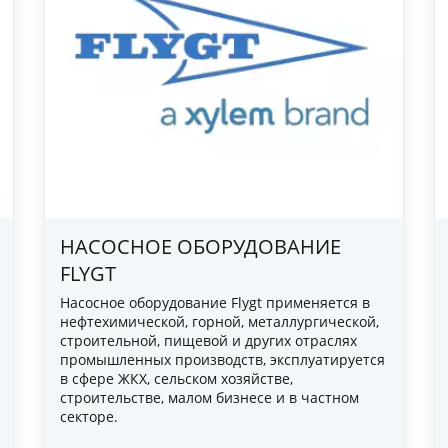
СЕРВИСНОЕ ОБСЛУЖИВА
насосного оборудовани
НАСОСНОЕ ОБОРУДОВАНИЕ
FLYGT
Обследование насосных систем
Насосное оборудование Flygt применяется в
повешение энергоэффективност
нефтехимической, горной, металлургической,
оборудования, техническое обслужи
строительной, пищевой и других отраслях
промышленных производств, эксплуатируется
ремонт, монтажные и пуско-налад
в сфере ЖКХ, сельском хозяйстве,
работы
строительстве, малом бизнесе и в частном
секторе.