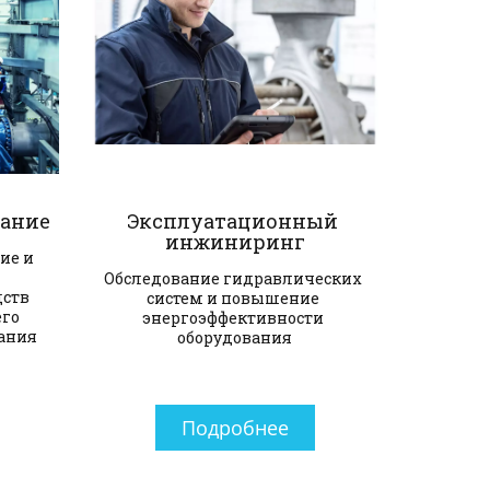
вание
Эксплуатационный 
инжиниринг
е и 
Обследование гидравлических 
ств 
систем и повышение 
го 
энергоэффективности 
ания
оборудования
Подробнее