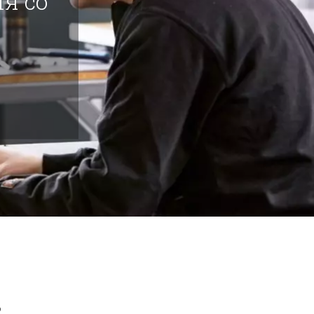
я со
в